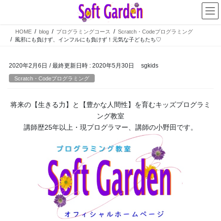
コ
ナ
ン
ビ
テ
ゲ
HOME
blog
プログラミングコース
Scratch・Codeプログラミング
ン
ー
風邪にも負けず、インフルにも負けず！元気な子どもたち♡
ツ
シ
へ
ョ
2020年2月6日
/ 最終更新日時 :
2020年5月30日
sgkids
ス
ン
キ
に
Scratch・Codeプログラミング
ッ
移
プ
動
将来の【生きる力】と【豊かな人間性】を育むキッズプログラミ
ング教室
講師歴25年以上・現プログラマー、講師の小野田です。