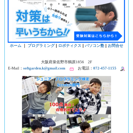
ホーム
｜
プログラミング
|
ロボティクス
|
パソコン塾
|
お問合せ
大阪府泉佐野市鶴原1856 2F
E-Mail：
softgarden.k@gmail.com
お電話：
072-457-1155