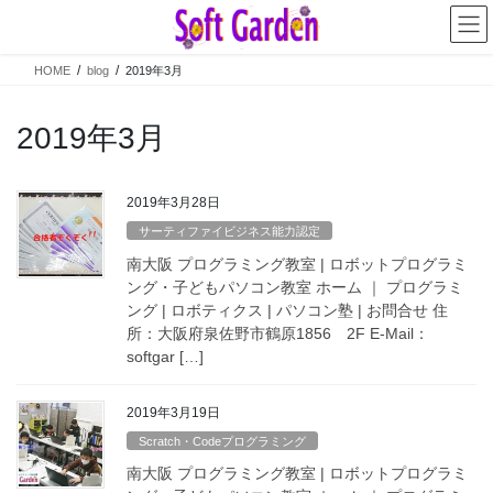
コ
ナ
ン
ビ
テ
ゲ
HOME
blog
2019年3月
ン
ー
ツ
シ
へ
ョ
2019年3月
ス
ン
キ
に
ッ
移
2019年3月28日
プ
動
サーティファイビジネス能力認定
南大阪 プログラミング教室 | ロボットプログラミ
ング・子どもパソコン教室 ホーム ｜ プログラミ
ング | ロボティクス | パソコン塾 | お問合せ 住
所：大阪府泉佐野市鶴原1856 2F E-Mail：
softgar […]
2019年3月19日
Scratch・Codeプログラミング
南大阪 プログラミング教室 | ロボットプログラミ