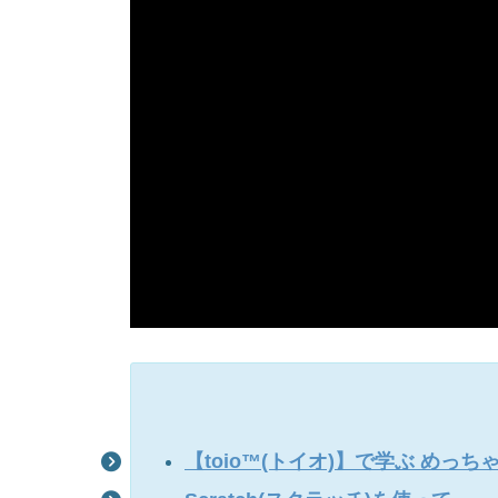
【toio™(トイオ)】で学ぶ めっ