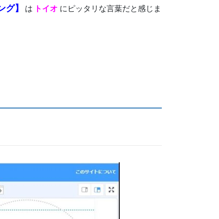
ング
】
は
トイオ
にピッタリな言葉だと感じま