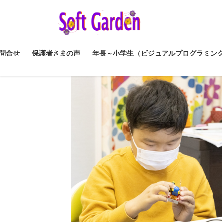
コ
ナ
ン
ビ
テ
ゲ
ン
ー
ツ
シ
問合せ
保護者さまの声
年長～小学生（ビジュアルプログラミン
へ
ョ
ス
ン
キ
に
ッ
移
プ
動