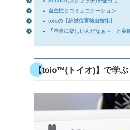
Scratch(スクラッチ)を使って
自主性とコミュニケーション
toioの【絶対位置検出技術】
「本当に楽しいんだなぁ～」と実感
【toio™(トイオ)】で