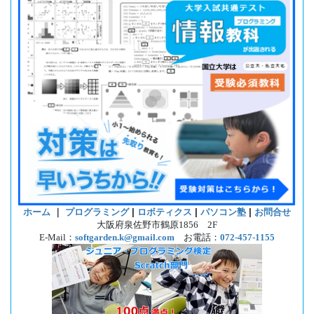
ホーム
｜
プログラミング
|
ロボティクス
|
パソコン塾
|
お問合せ
大阪府泉佐野市鶴原1856 2F
E-Mail：
softgarden.k@gmail.com
お電話：
072-457-1155