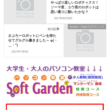
やっぱり楽しいロボティクス！
ソーマ君、ユウ君のロボットは
思い通りに動いたかな？
2017年6月28日
Scratch・Codeプログラミング
次の記事
さぶろーロボットにペンを持た
せてグルグル書きました～ φ(・
＿・”)
2017年7月5日