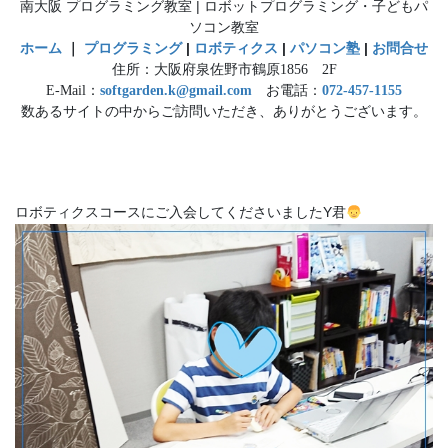
南大阪 プログラミング教室 | ロボットプログラミング・子どもパ
ソコン教室
ホーム
｜
プログラミング
|
ロボティクス
|
パソコン塾
|
お問合せ
住所：大阪府泉佐野市鶴原1856 2F
E-Mail：
softgarden.k@gmail.com
お電話：
072-457-1155
数あるサイトの中からご訪問いただき、ありがとうございます。
ロボティクスコースにご入会してくださいましたY君