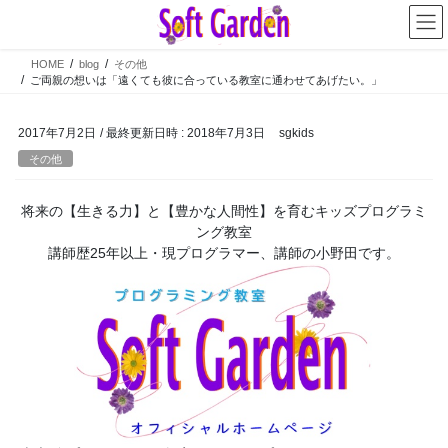
コ
ナ
ン
ビ
テ
ゲ
HOME
blog
その他
ン
ー
ご両親の想いは「遠くても彼に合っている教室に通わせてあげたい。」
ツ
シ
へ
ョ
2017年7月2日
/ 最終更新日時 :
2018年7月3日
sgkids
ス
ン
キ
に
その他
ッ
移
プ
動
将来の【生きる力】と【豊かな人間性】を育むキッズプログラミ
ング教室
講師歴25年以上・現プログラマー、講師の小野田です。