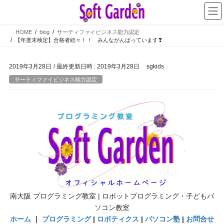
コ
ナ
ン
ビ
テ
ゲ
HOME
blog
サーティファイビジネス能力認定
ン
ー
【年度末検定】合格者続々！！ みんながんばっています❣
ツ
シ
へ
ョ
2019年3月28日
/ 最終更新日時 :
2019年3月28日
sgkids
ス
ン
キ
に
サーティファイビジネス能力認定
ッ
移
プ
動
南大阪 プログラミング教室 | ロボットプログラミング・子どもパ
ソコン教室
ホーム
｜
プログラミング
|
ロボティクス
|
パソコン塾
|
お問合せ