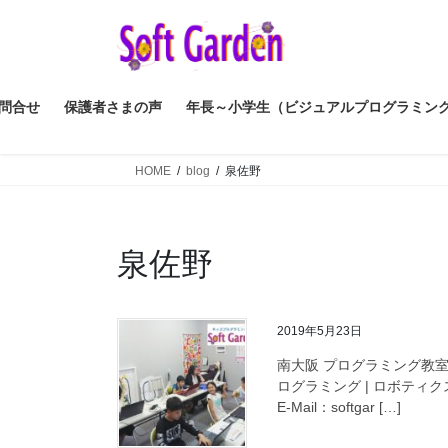
コ
ナ
ン
ビ
テ
ゲ
ン
ー
ツ
シ
問合せ
保護者さまの声
年長～小学生（ビジュアルプログラミン
へ
ョ
ス
ン
HOME
blog
泉佐野
キ
に
ッ
移
プ
動
泉佐野
2019年5月23日
南大阪 プログラミング教室
ログラミング | ロボティクス
E-Mail：softgar […]