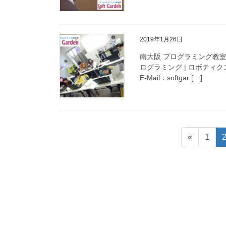
2019年1月26日
南大阪 プログラミング教室
ログラミング | ロボティクス
E-Mail：softgar […]
投
固
«
1
稿
定
ペ
の
ー
ペ
ジ
ー
ジ