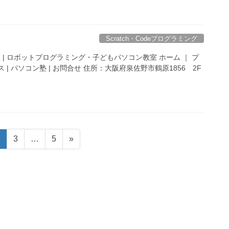
Scratch・Codeプログラミング
 | ロボットプログラミング・子どもパソコン教室 ホーム ｜ プ
 | パソコン塾 | お問合せ 住所：大阪府泉佐野市鶴原1856 2F
固
固
固
2
3
…
5
»
定
定
定
ペ
ペ
ペ
ー
ー
ー
ジ
ジ
ジ