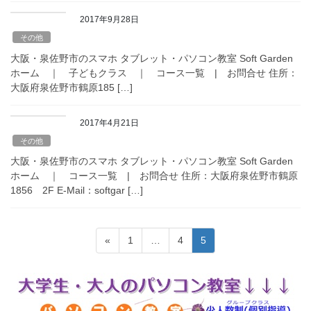
2017年9月28日
その他
大阪・泉佐野市のスマホ タブレット・パソコン教室 Soft Garden
ホーム ｜ 子どもクラス ｜ コース一覧 | お問合せ 住所：
大阪府泉佐野市鶴原185 […]
2017年4月21日
その他
大阪・泉佐野市のスマホ タブレット・パソコン教室 Soft Garden
ホーム ｜ コース一覧 | お問合せ 住所：大阪府泉佐野市鶴原
1856 2F E-Mail：softgar […]
投
固
固
固
«
1
…
4
5
稿
定
定
定
ペ
ペ
ペ
の
ー
ー
ー
ペ
ジ
ジ
ジ