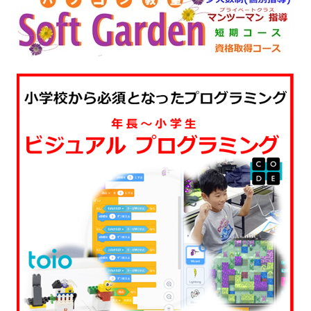
ー
ジ
送
り