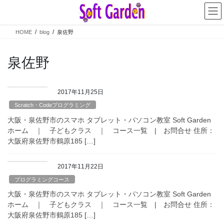
コ
ナ
ン
ビ
テ
ゲ
HOME
blog
泉佐野
ン
ー
ツ
シ
へ
ョ
泉佐野
ス
ン
キ
に
ッ
移
2017年11月25日
プ
動
Scratch・Codeプログラミング
大阪・泉佐野市のスマホ タブレット・パソコン教室 Soft Garden
ホーム ｜ 子どもクラス ｜ コース一覧 | お問合せ 住所：
大阪府泉佐野市鶴原185 […]
2017年11月22日
プログラミングコース
大阪・泉佐野市のスマホ タブレット・パソコン教室 Soft Garden
ホーム ｜ 子どもクラス ｜ コース一覧 | お問合せ 住所：
大阪府泉佐野市鶴原185 […]