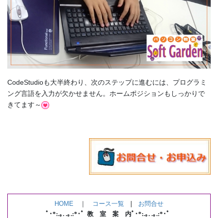
CodeStudioも大半終わり、次のステップに進むには、プログラミ
ング言語を入力が欠かせません。ホームポジションもしっかりで
きてます～
HOME
｜
コース一覧
|
お問合せ
ﾟ･*:.｡. .｡.:*･゜教 室 案 内ﾟ･*:.｡. .｡.:*･゜