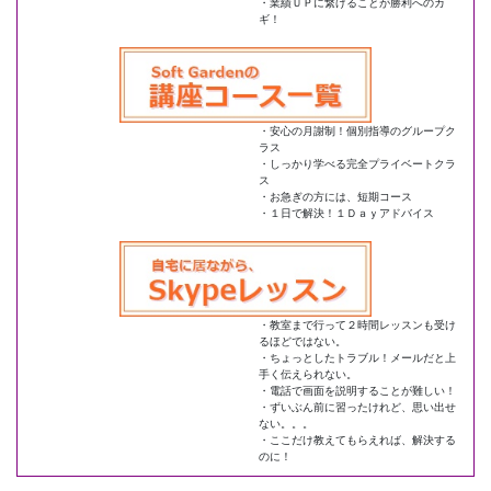
・業績ＵＰに繋げることが勝利へのカ
ギ！
・安心の月謝制！個別指導のグループク
ラス
・しっかり学べる完全プライベートクラ
ス
・お急ぎの方には、短期コース
・１日で解決！１Ｄａｙアドバイス
・教室まで行って２時間レッスンも受け
るほどではない。
・ちょっとしたトラブル！メールだと上
手く伝えられない。
・電話で画面を説明することが難しい！
・ずいぶん前に習ったけれど、思い出せ
ない。。。
・ここだけ教えてもらえれば、解決する
のに！