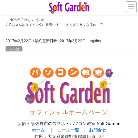
コ
ナ
ン
ビ
テ
ゲ
HOME
blog
その他
ン
ー
Rちゃんはタイピングに挑戦中！！！どんどん早くなるね～♡
ツ
シ
へ
ョ
2017年2月22日
/ 最終更新日時 :
2017年2月22日
sgkids
ス
ン
キ
に
その他
ッ
移
プ
動
大阪・泉佐野市のスマホ・パソコン教室 Soft Garden
ホーム
｜
コース一覧
|
お問合せ
住所：大阪府泉佐野市鶴原1856 2F