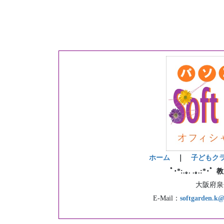
ホーム
｜
子どもク
ﾟ･*:.｡. .｡.:*･
大阪府泉佐
E-Mail：
softgarden.k