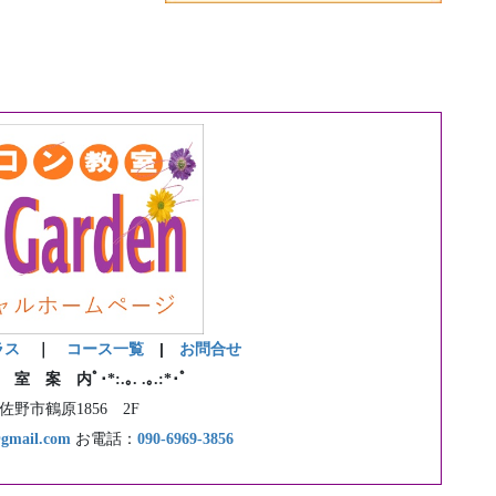
ラス
｜
コース一覧
|
お問合せ
゜教 室 案 内ﾟ･*:.｡. .｡.:*･゜
野市鶴原1856 2F
@gmail.com
お電話：
090-6969-3856