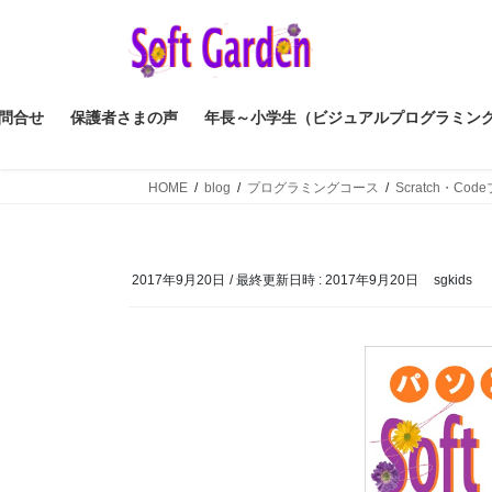
コ
ナ
ン
ビ
テ
ゲ
ン
ー
ツ
シ
問合せ
保護者さまの声
年長～小学生（ビジュアルプログラミン
へ
ョ
ス
ン
HOME
blog
プログラミングコース
Scratch・Co
キ
に
ッ
移
プ
動
2017年9月20日
/ 最終更新日時 :
2017年9月20日
sgkids