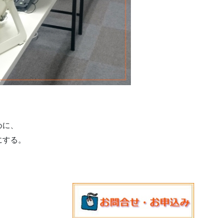
めに、
にする。