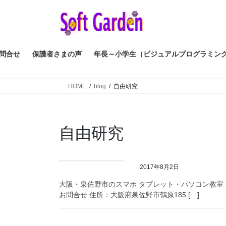
コ
ナ
ン
ビ
テ
ゲ
ン
ー
ツ
シ
問合せ
保護者さまの声
年長～小学生（ビジュアルプログラミン
へ
ョ
ス
ン
HOME
blog
自由研究
キ
に
ッ
移
プ
動
自由研究
2017年8月2日
大阪・泉佐野市のスマホ タブレット・パソコン教室 So
お問合せ 住所：大阪府泉佐野市鶴原185 […]