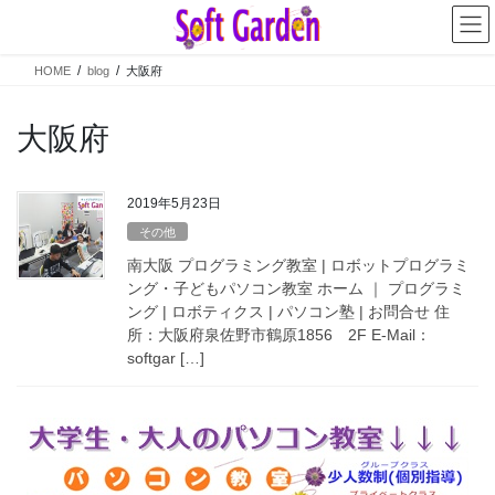
コ
ナ
ン
ビ
テ
ゲ
HOME
blog
大阪府
ン
ー
ツ
シ
へ
ョ
大阪府
ス
ン
キ
に
ッ
移
2019年5月23日
プ
動
その他
南大阪 プログラミング教室 | ロボットプログラミ
ング・子どもパソコン教室 ホーム ｜ プログラミ
ング | ロボティクス | パソコン塾 | お問合せ 住
所：大阪府泉佐野市鶴原1856 2F E-Mail：
softgar […]