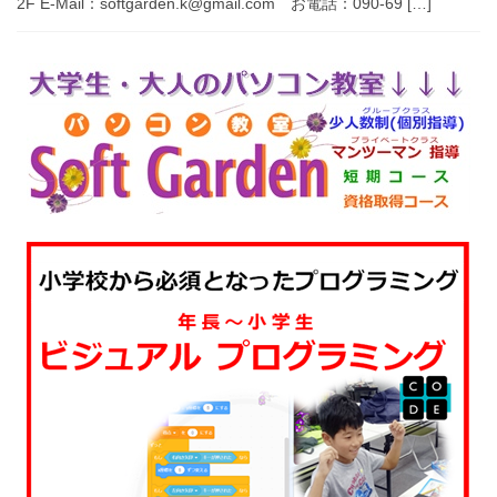
2F E-Mail：softgarden.k@gmail.com お電話：090-69 […]