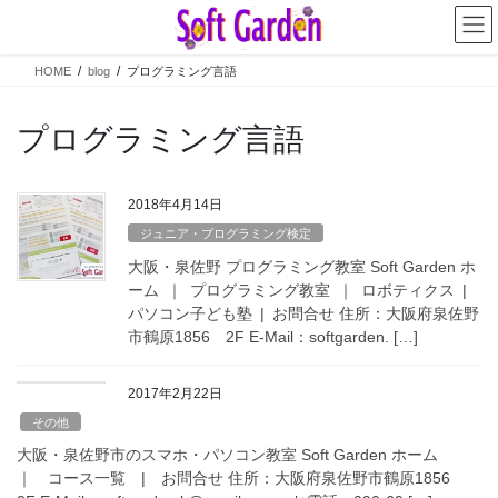
コ
ナ
ン
ビ
テ
ゲ
HOME
blog
プログラミング言語
ン
ー
ツ
シ
へ
ョ
プログラミング言語
ス
ン
キ
に
ッ
移
2018年4月14日
プ
動
ジュニア・プログラミング検定
大阪・泉佐野 プログラミング教室 Soft Garden ホ
ーム ｜ プログラミング教室 ｜ ロボティクス |
パソコン子ども塾 | お問合せ 住所：大阪府泉佐野
市鶴原1856 2F E-Mail：softgarden. […]
2017年2月22日
その他
大阪・泉佐野市のスマホ・パソコン教室 Soft Garden ホーム
｜ コース一覧 | お問合せ 住所：大阪府泉佐野市鶴原1856