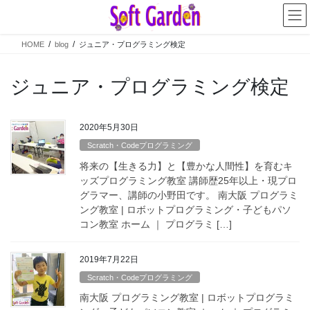
コ
ナ
ン
ビ
テ
ゲ
HOME
blog
ジュニア・プログラミング検定
ン
ー
ツ
シ
へ
ョ
ジュニア・プログラミング検定
ス
ン
キ
に
ッ
移
2020年5月30日
プ
動
Scratch・Codeプログラミング
将来の【生きる力】と【豊かな人間性】を育むキ
ッズプログラミング教室 講師歴25年以上・現プロ
グラマー、講師の小野田です。 南大阪 プログラミ
ング教室 | ロボットプログラミング・子どもパソ
コン教室 ホーム ｜ プログラミ […]
2019年7月22日
Scratch・Codeプログラミング
南大阪 プログラミング教室 | ロボットプログラミ