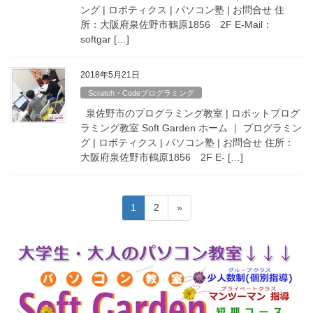
ング | ロボティクス | パソコン塾 | お問合せ 住
所：大阪府泉佐野市鶴原1856 2F E-Mail：
softgar […]
2018年5月21日
Scratch・Codeプログラミング
泉佐野市のプログラミング教室 | ロボットプログ
ラミング教室 Soft Garden ホーム ｜ プログラミン
グ | ロボティクス | パソコン塾 | お問合せ 住所：
大阪府泉佐野市鶴原1856 2F E- […]
投
固
固
1
2
»
稿
定
定
ペ
ペ
の
ー
ー
ペ
ジ
ジ
ー
ジ